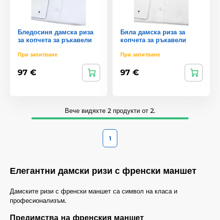
Бледосиня дамска риза
Бяла дамска риза за
за копчета за ръкавели
копчета за ръкавели
При запитване
При запитване
97 €
97 €
Вече видяхте 2 продукти от 2.
1
Елегантни дамски ризи с френски маншет
Дамските ризи с френски маншет са символ на класа и
професионализъм.
Предимства на френския маншет