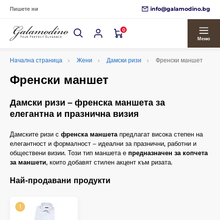
info@galamodino.bg
Пишете ни
0
Меню
Начална страница
Жени
Дамски ризи
Френски маншет
Френски маншет
Дамски ризи – френска маншета за
елегантна и празнична визия
Дамските ризи с
френска маншета
предлагат висока степен на
елегантност и формалност – идеални за празнични, работни и
обществени визии. Този тип маншета е
предназначен за копчета
за маншети
, които добавят стилен акцент към ризата.
Най-продавани продукти